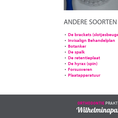
ANDERE SOORTEN
De brackets (slotjesbeuge
Invisalign Behandelplan
Botanker
De spalk
De retentieplaat
De hyrax (spin)
Forsusveren
Plaatapparatuur