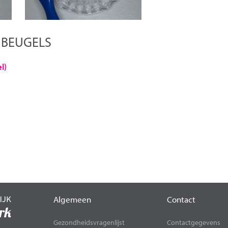
 BEUGELS
l)
Algemeen
Contact
Gezondheidsvragenlijst
Contactgegevens