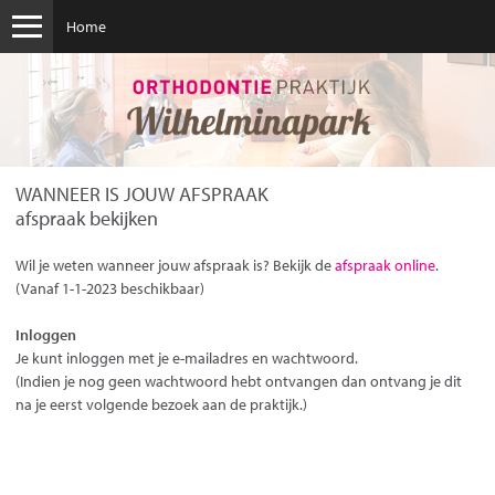
Home
De orthodontist
Ons team
Afspraak maken
Afspraak annuleren
WANNEER IS JOUW AFSPRAAK
Eerste consult
afspraak bekijken
Openingstijden
Eerste hulp
Wil je weten wanneer jouw afspraak is? Bekijk de
afspraak online
.
Beugels
(Vanaf 1-1-2023 beschikbaar)
Nieuws
Inloggen
Je kunt inloggen met je e-mailadres en wachtwoord.
(Indien je nog geen wachtwoord hebt ontvangen dan ontvang je dit
na je eerst volgende bezoek aan de praktijk.)