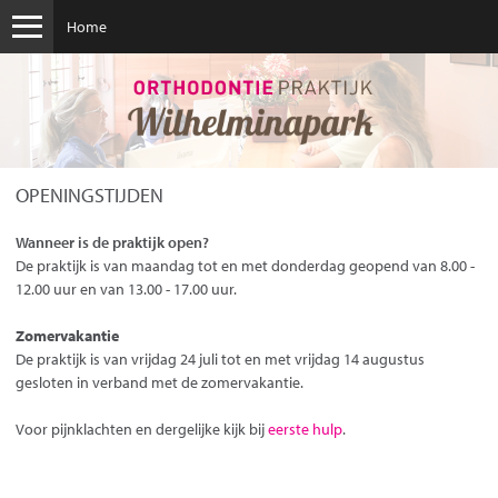
Home
De orthodontist
Ons team
Afspraak maken
Afspraak annuleren
OPENINGSTIJDEN
Eerste consult
Openingstijden
Wanneer is de praktijk open?
Eerste hulp
De praktijk is van maandag tot en met donderdag geopend van 8.00 -
12.00 uur en van 13.00 - 17.00 uur.
Beugels
Nieuws
Zomervakantie
De praktijk is van vrijdag 24 juli tot en met vrijdag 14 augustus
gesloten in verband met de zomervakantie.
Voor pijnklachten en dergelijke kijk bij
eerste hulp
.