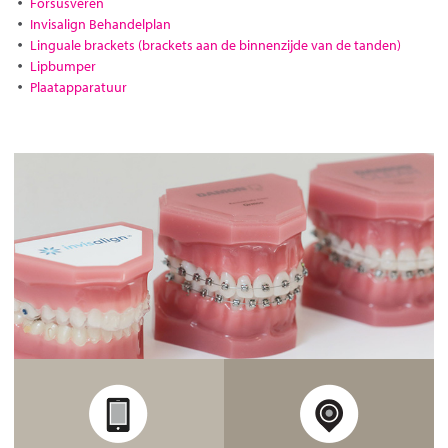
Forsusveren
Invisalign Behandelplan
Linguale brackets (brackets aan de binnenzijde van de tanden)
Lipbumper
Plaatapparatuur