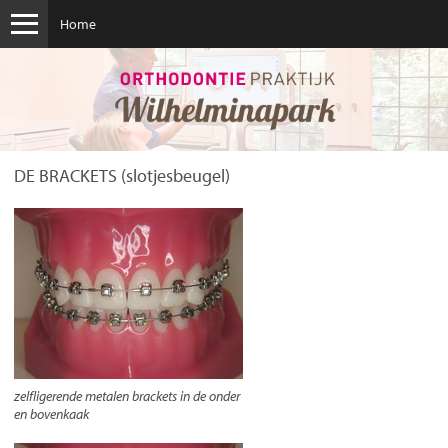
Home
De orthodontist
Ons team
Afspraak maken
Afspraak annuleren
DE BRACKETS
(slotjesbeugel)
Eerste consult
Openingstijden
Eerste hulp
Beugels
Nieuws
zelfligerende metalen brackets in de onder
en bovenkaak