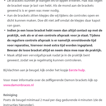
De brackets kunnen je wangen en/of lippen irriteren. Plak was tegen
de bracket waar je last van hebt. Als de mond aan de brackets
gewend is is er geen was meer nodig.
Aan de brackets zitten klepjes die wij tijdens de controles open en
dicht kunnen maken. Doe dit niet zelf omdat de klepjes daar kapot
van gaan.
Indien je een losse bracket hebt neem dan altijd contact op met de
praktijk, ook als er al een controle afspraak voor je staat. Tijdens
de reguliere controle afspraak is er namelijk onvoldoende tijd
voor reparaties, hiervoor moet extra tijd worden ingepland.
Bewaar de losse bracket altijd en neem deze mee naar de praktijk.
Maak altijd een vervolgafspraak nadat je in de praktijk bent
geweest, zodat we je regelmatig kunnen controleren.
Bij klachten aan je beugel, kijk onder het kopje
Eerste hulp
.
Voor meer informatie over de zelfligerende Damon brackets kijk op
www.damonbraces.nl
Reiniging
Poets de beugel minimaal 2 maal per dag gedurende 4 minuten (zie de
instructies hieronder).